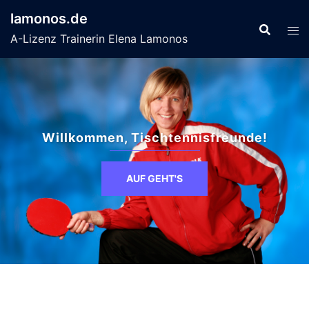
Zum
lamonos.de
Inhalt
A-Lizenz Trainerin Elena Lamonos
springen
Willkommen, Tischtennisfreunde!
AUF GEHT'S
AUF GEHT'S