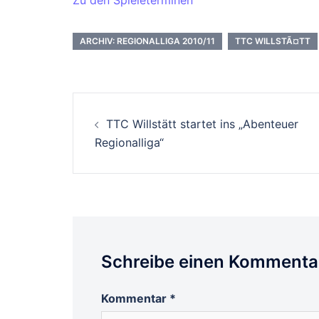
Zu den Spieleterminen
ARCHIV: REGIONALLIGA 2010/11
TTC WILLSTÃ¤TT
Beitrags-
TTC Willstätt startet ins „Abenteuer
Navigation
Regionalliga“
Schreibe einen Kommenta
Kommentar
*